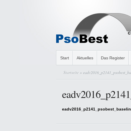
Start
Aktuelles
Das Register
Startseite
» eadv2016_p2141_psobest_bas
eadv2016_p2141_
eadv2016_p2141_psobest_baselin