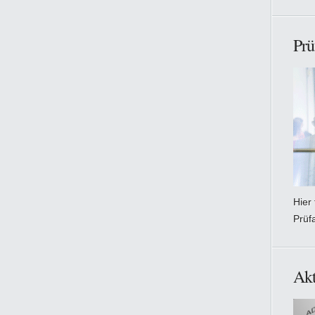
Prü
Hier
Prüf
Akt