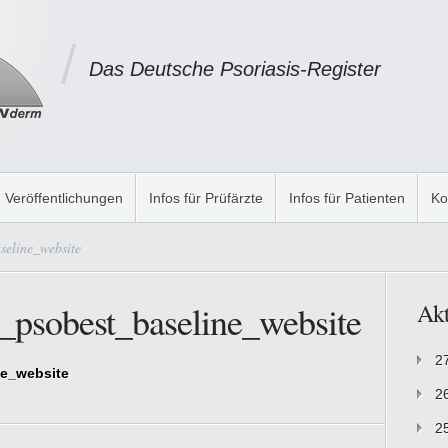
Das Deutsche Psoriasis-Register
Veröffentlichungen
Infos für Prüfärzte
Infos für Patienten
Ko
eline_website
psobest_baseline_website
Akt
2
e_website
2
2