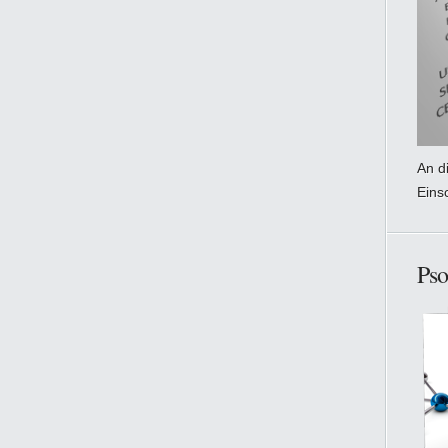
An di
Eins
Pso