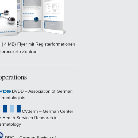
 | 4 MB) Flyer mit Registerformationen
nteressierte Zentren
perations
BVDD – Association of German
ermatologists
CVderm – German Center
r Health Services Research in
ermatology
DDG – German Society of