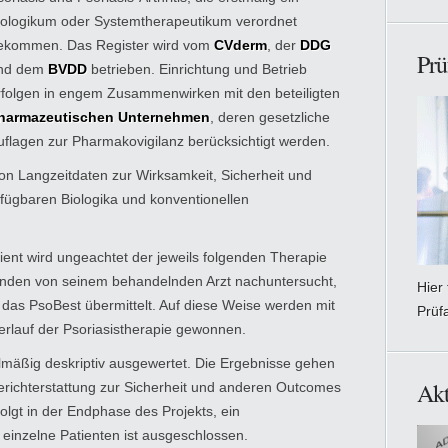
iologikum oder Systemtherapeutikum verordnet
ekommen. Das Register wird vom
CVderm
, der
DDG
Prü
nd dem
BVDD
betrieben. Einrichtung und Betrieb
rfolgen in engem Zusammenwirken mit den beteiligten
harmazeutischen Unternehmen
, deren gesetzliche
uflagen zur Pharmakovigilanz berücksichtigt werden.
on Langzeitdaten zur Wirksamkeit, Sicherheit und
erfügbaren Biologika und konventionellen
nt wird ungeachtet der jeweils folgenden Therapie
änden von seinem behandelnden Arzt nachuntersucht,
Hier
das PsoBest übermittelt. Auf diese Weise werden mit
Prüf
rlauf der Psoriasistherapie gewonnen.
äßig deskriptiv ausgewertet. Die Ergebnisse gehen
Akt
erichterstattung zur Sicherheit und anderen Outcomes
folgt in der Endphase des Projekts, ein
inzelne Patienten ist ausgeschlossen.