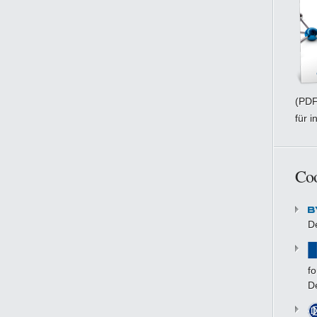
(PDF
für i
Coo
D
fo
D