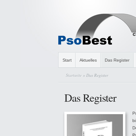
Start
Aktuelles
Das Register
Startseite
» Das Register
Das Register
P
b
D
Ps