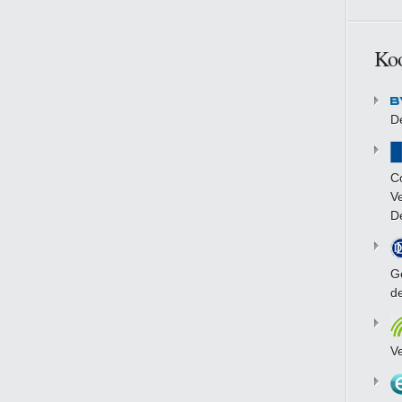
Koo
D
C
V
D
Ge
d
V