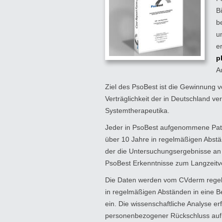
B
b
u
e
p
A
Ziel des PsoBest ist die Gewinnung v
Verträglichkeit der in Deutschland v
Systemtherapeutika.
Jeder in PsoBest aufgenommene Patie
über 10 Jahre in regelmäßigen Abst
der die Untersuchungsergebnisse an 
PsoBest Erkenntnisse zum Langzeitve
Die Daten werden vom CVderm regelm
in regelmäßigen Abständen in eine B
ein. Die wissenschaftliche Analyse er
personenbezogener Rückschluss auf e