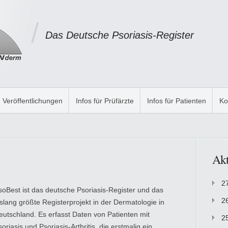
Das Deutsche Psoriasis-Register
Veröffentlichungen
Infos für Prüfärzte
Infos für Patienten
Ko
Akt
2
soBest ist das deutsche Psoriasis-Register und das
2
islang größte Registerprojekt in der Dermatologie in
eutschland. Es erfasst Daten von Patienten mit
2
oriasis und Psoriasis-Arthritis, die erstmalig ein