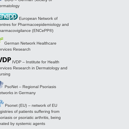
ermatology
European Network of
entres for Pharmacoepidemiology and
harmacovigilance (ENCePP®)
German Network Healthcare
ervices Research
IVDP – Institute for Health
ervices Research in Dermatology and
ursing
PsoNet – Regional Psoriasis
etworks in Germany
Psonet (EU) – network of EU
gistries of patients suffering from
oriasis or psoriatic arthritis, being
reated by systemic agents