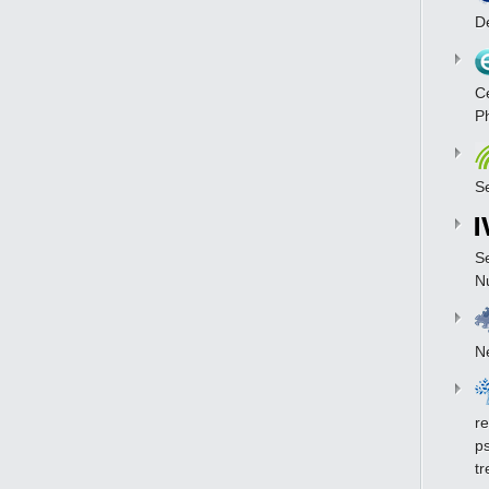
D
C
P
S
S
N
N
re
ps
t