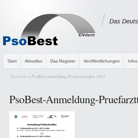
Das Deuts
Start
Aktuelles
Das Register
Veröffentlichungen
Infos
Startseite
» PsoBest-Anmeldung-Pruefarzttreffen-2017
PsoBest-Anmeldung-Pruefarztt