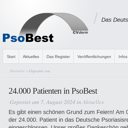
Das Deuts
Start
Aktuelles
Das Register
Veröffentlichungen
Infos
Startseite
» Gepostet von
24.000 Patienten in PsoBest
Gepostet am 7. August 2024 in
Aktuelles
Es gibt einen schönen Grund zum Feiern! Am 
der 24.000. Patient in das Deutsche Psoriasisr
eingeschlossen. Unser großes Dankeschön ge