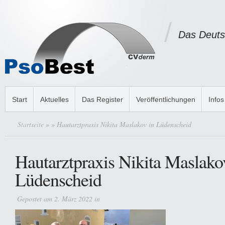
Das Deuts
Start
Aktuelles
Das Register
Veröffentlichungen
Infos
Startseite
»
» Hautarztpraxis Nikita Maslakov in Lüdenscheid
Hautarztpraxis Nikita Maslako
Lüdenscheid
Gepostet am 2. März 2022 in