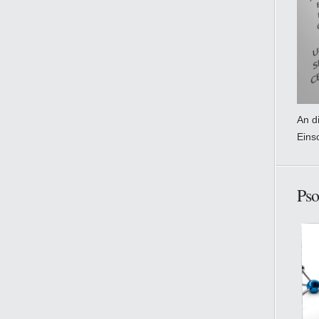
An di
Eins
Pso