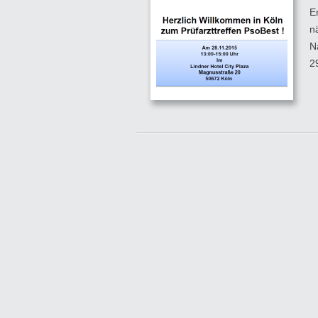
E
n
N
2