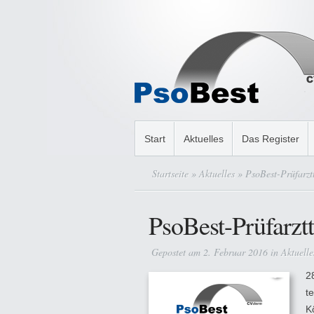
Start
Aktuelles
Das Register
Startseite
»
Aktuelles
» PsoBest-Prüfarztt
PsoBest-Prüfarztt
Gepostet am 2. Februar 2016 in
Aktuelle
2
t
K