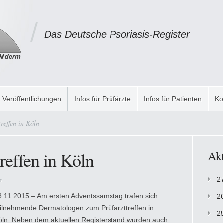
Das Deutsche Psoriasis-Register
Veröffentlichungen
Infos für Prüfärzte
Infos für Patienten
Ko
reffen in Köln
reffen in Köln
Akt
s
2
8.11.2015 – Am ersten Adventssamstag trafen sich
2
eilnehmende Dermatologen zum Prüfarzttreffen in
2
öln. Neben dem aktuellen Registerstand wurden auch