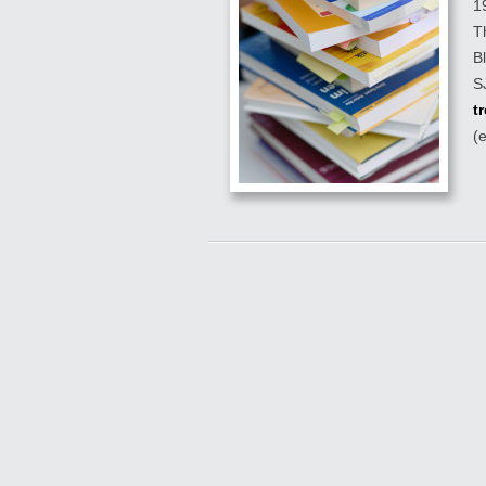
1
T
B
S
t
(