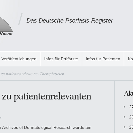
Das Deutsche Psoriasis-Register
Veröffentlichungen
Infos für Prüfärzte
Infos für Patienten
Ko
zu patientenrelevanten Therapiezielen
 zu patientenrelevanten
Akt
2
s
2
2
m Archives of Dermatological Research wurde am