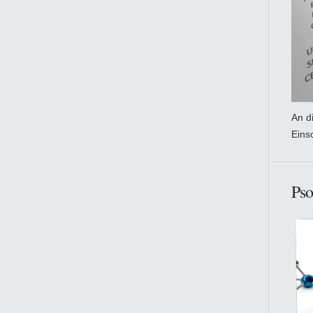
An di
Eins
Pso