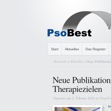
Start
Aktuelles
Das Register
Startseite
»
Aktuelles
» Neue Publikation 
Neue Publikation
Therapiezielen
Gepostet am 2. Februar 2016 in
Aktuelle
I