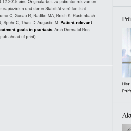
9.12.2015 eine Originalarbeit zu patientenrelevanten
herapiezielen und deren Stabilität veröffentlicht.
lome C, Gosau R, Radtke MA, Reich K, Rustenbach
Prü
J, Spehr C, Thaci D, Augustin M.
Patient-relevant
reatment goals in psoriasis.
Arch Dermatol Res
epub ahead of print)
Hier
Prüf
Akt