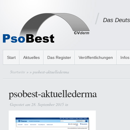
Das Deuts
Start
Aktuelles
Das Register
Veröffentlichungen
Infos
Startseite
»
» psobest-aktuellederma
psobest-aktuellederma
Gepostet am 28. September 2015 in