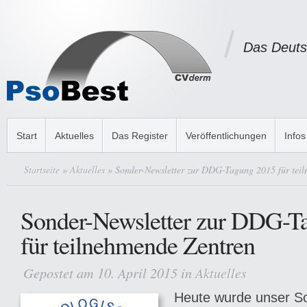
Das Deuts
Start
Aktuelles
Das Register
Veröffentlichungen
Infos
Startseite
»
Aktuelles
» Sonder-Newsletter zur DDG-Tagung 2015 für tei
Sonder-Newsletter zur DDG-T
für teilnehmende Zentren
Gepostet am 10. April 2015 in
Aktuelles
Heute wurde unser S