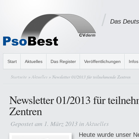
Das Deuts
Start
Aktuelles
Das Register
Veröffentlichungen
Infos
Startseite
»
Aktuelles
» Newsletter 01/2013 für teilnehmende Zentren
Newsletter 01/2013 für teilne
Zentren
Gepostet am 1. März 2013 in
Aktuelles
Heute wurde unser Ne