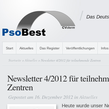
Das Deuts
Start
Aktuelles
Das Register
Veröffentlichungen
Infos
Startseite
»
Aktuelles
» Newsletter 4/2012 für teilnehmende Zentren
Newsletter 4/2012 für teilneh
Zentren
Gepostet am 16. Dezember 2012 in
Aktuelles
Heute wurde unser Ne